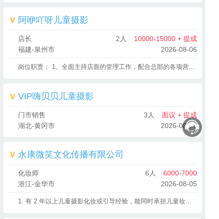
阿咿吖呀儿童摄影
店长
2人
10000-15000 + 提成
福建-泉州市
2026-08-06
岗位职责： 1、全面主持店面的管理工作，配合总部的各项营销策略的实施； 2、执行总部下达的各项任务； 3、做好门店各个部门的分工管理工作； 4、监督商品的要货、上货、补货，做好进货验收、商品陈列、商品质量和服务质量管理等有关作业； 5、监督门店商品损耗管理，把握商品损耗尺度； 6、掌握门店各种设备的维护保养知识； 7、监督门店内外的清洁卫生，负责保卫、防火等作业管理； 8、妥善处理顾客投诉和服务工作中所发生的各种矛盾； 9、负责对员工的培训教育。 任职资格： 1、大专及以上学历,专业不限； 2、3年以上零售业管理工作经验，具有较强的店务管理经验； 3、精通团队管理、客户管理、商品管理、陈列管理，物流配送，熟悉店务的各项流程的制定、执行； 4、较强的团队管理能力和沟通能力，能够承受较大的工作强度和工作压力； 5、年龄35岁以下。
VIP嗨贝贝儿童摄影
门市销售
3人
面议 + 提成
湖北-黄冈市
2026-08-05
永康微笑文化传播有限公司
化妆师
6人
6000-7000
浙江-金华市
2026-08-05
1. 有 2 年以上儿童摄影化妆或引导经验，能同时承担儿童妆容造型和拍摄引导工作。2. 熟悉儿童皮肤特点，会用儿童专用安全化妆品打造自然可爱妆容，同时擅长根据主题搭配发型。3. 具备极强的亲和力和引导能力，能快速和孩子玩到一起，通过游戏、互动让孩子放松并配合化妆和拍摄。4. 化妆时动作轻柔，能边化妆边和孩子沟通转移注意力，拍摄时能引导孩子做出自然表情和动作，配合摄影师抓拍。5. 负责化妆工具和引导道具的清洁消毒，确保孩子接触安全，工作细致有耐心，能满足家长对妆容和孩子状态的需求。6. 接受周末和节假日工作，有儿童摄影行业经验者优先，会简单编发或手工造型者优先。