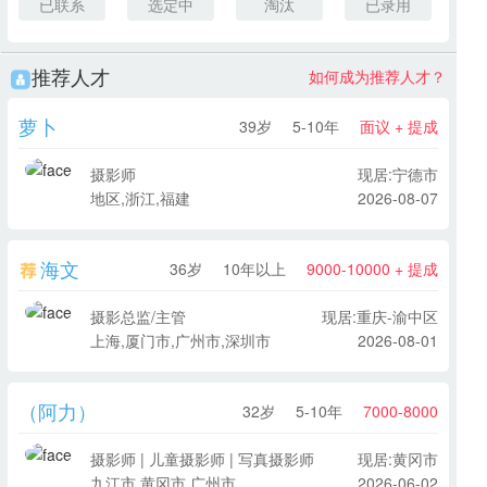
已联系
选定中
淘汰
已录用
推荐人才
如何成为推荐人才？
萝卜
39岁
5-10年
面议 + 提成
摄影师
现居:宁德市
地区,浙江,福建
2026-08-07
海文
36岁
10年以上
9000-10000 + 提成
摄影总监/主管
现居:重庆-渝中区
上海,厦门市,广州市,深圳市
2026-08-01
（阿力）
32岁
5-10年
7000-8000
摄影师 | 儿童摄影师 | 写真摄影师
现居:黄冈市
九江市,黄冈市,广州市
2026-06-02