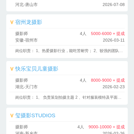
河北-唐山市
2026-07-08
宿州龙摄影
摄影师
4人
5000-6000 + 提成
安徽-宿州市
2026-03-11
岗位职责： 1、热爱摄影行业，能吃苦耐劳； 2、较强的团队精神； 3、有较强的创新能力。 岗位要求： 1、有一定的PS功底； 2、有一定的工作经验； 3、客户沟通能力强； 4、执行力强。
快乐宝贝儿童摄影
摄影师
4人
8000-9000 + 提成
湖北-天门市
2026-02-23
岗位职责： 1、 负责策划拍摄主题 2 、针对服装模特及平面进行拍摄 3 、负责修片，整理及分类 任职资格： 1、有拍摄经验优先，热爱摄影，时尚触觉敏锐 2、有较强的美术功底，对色彩感觉强烈，视觉表达方面有个人独特观点， 3、熟练使用Photoshop 进行数码照片后期处理 4、工作认真细致，有责任感，注重效率。 包吃住，有意者可直接电话联系！
玺摄影STUDIOS
摄影师
4人
9000-10000 + 提成
河南-新乡市
2026-02-26