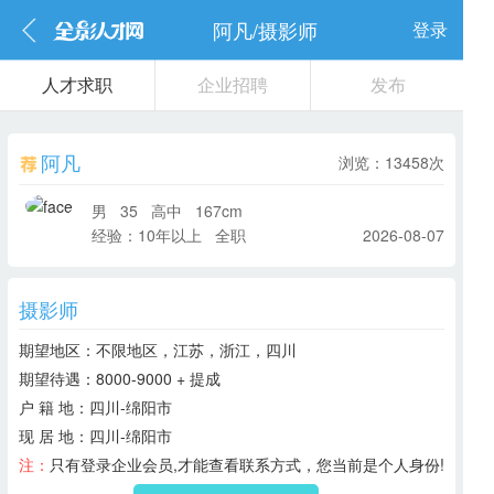
阿凡/摄影师
登录
人才求职
企业招聘
发布
阿凡
浏览：13458次
男 35
高中 167cm
经验：10年以上 全职
2026-08-07
摄影师
期望地区：
不限地区，江苏，浙江，四川
期望待遇：
8000-9000 + 提成
户 籍 地：
四川-绵阳市
现 居 地：
四川-绵阳市
注：
只有登录企业会员,才能查看联系方式，您当前是个人身份!