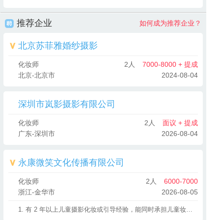
推荐企业
如何成为推荐企业？
北京苏菲雅婚纱摄影
化妆师
2人
7000-8000 + 提成
北京-北京市
2024-08-04
深圳市岚影摄影有限公司
化妆师
2人
面议 + 提成
广东-深圳市
2026-08-04
永康微笑文化传播有限公司
化妆师
2人
6000-7000
浙江-金华市
2026-08-05
1. 有 2 年以上儿童摄影化妆或引导经验，能同时承担儿童妆容造型和拍摄引导工作。2. 熟悉儿童皮肤特点，会用儿童专用安全化妆品打造自然可爱妆容，同时擅长根据主题搭配发型。3. 具备极强的亲和力和引导能力，能快速和孩子玩到一起，通过游戏、互动让孩子放松并配合化妆和拍摄。4. 化妆时动作轻柔，能边化妆边和孩子沟通转移注意力，拍摄时能引导孩子做出自然表情和动作，配合摄影师抓拍。5. 负责化妆工具和引导道具的清洁消毒，确保孩子接触安全，工作细致有耐心，能满足家长对妆容和孩子状态的需求。6. 接受周末和节假日工作，有儿童摄影行业经验者优先，会简单编发或手工造型者优先。