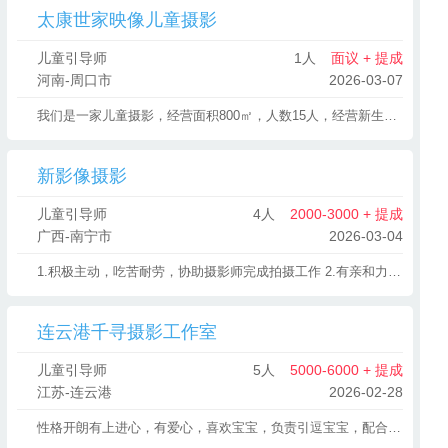
太康世家映像儿童摄影
儿童引导师
1人
面议 + 提成
河南-周口市
2026-03-07
我们是一家儿童摄影，经营面积800㎡，人数15人，经营新生上门拍摄，店内小童，大童，孕妈照，亲子照全家福，现在招聘一组招聘三组全类拍摄摄影师，欢迎各位咨询
新影像摄影
儿童引导师
4人
2000-3000 + 提成
广西-南宁市
2026-03-04
1.积极主动，吃苦耐劳，协助摄影师完成拍摄工作 2.有亲和力，活泼开朗的性格 3.有耐心，爱心，责任心 职位福利：底薪+提成+保险+全勤+工龄奖
连云港千寻摄影工作室
儿童引导师
5人
5000-6000 + 提成
江苏-连云港
2026-02-28
性格开朗有上进心，有爱心，喜欢宝宝，负责引逗宝宝，配合摄影师进行抓拍，工作态度必须好。