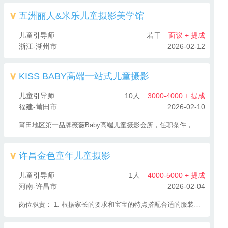
五洲丽人&米乐儿童摄影美学馆
儿童引导师
若干
面议 + 提成
浙江-湖州市
2026-02-12
KISS BABY高端一站式儿童摄影
儿童引导师
10人
3000-4000 + 提成
福建-莆田市
2026-02-10
莆田地区第一品牌薇薇Baby高端儿童摄影会所，任职条件，一定要爱宝宝
许昌金色童年儿童摄影
儿童引导师
1人
4000-5000 + 提成
河南-许昌市
2026-02-04
岗位职责： 1. 根据家长的要求和宝宝的特点搭配合适的服装； 2. 调节拍摄气氛，配合孩子熟悉环境，调整孩子拍摄状态； 3. 协助摄影师准备好背景、灯光，在拍摄过程中引导孩子表现出最佳表情和动作； 4. 负责孩子在摄影过程中的安全，及服装道具的消毒与日常维护。 职位要求： 1. 具有良好的服务意识和较强的团队协作意识，以提升公司效益为准则； 2. 善于与儿童沟通，性格活泼开朗，工作积极热情； 3. 喜欢摄影 喜爱孩子，有爱心、耐心、童心,亲和力强，能与孩子游戏玩耍； 4. 擅长服装、服饰搭配和造型设计； 5. 熟悉摄影基本知识及操作程序，有一定的摄影基础； 6. 对工作认真负责，细心热心耐心。