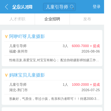
登录
儿童引导师
人才求职
企业招聘
发布
阿咿吖呀儿童摄影
儿童引导师
3人
6000-7000 + 提成
福建-泉州市
2026-08-06
性格活泼,喜爱宝宝,对宝宝有耐心； 配合协助摄影师拍摄工作； 有想法，配合做造型、挑选服装； 主动热情有亲和力和沟通能力； 有责任心和团队合作精神。 有工作经验、幼师专业优先。
妈咪宝贝儿童摄影
儿童引导师
1人
1000-2000 + 提成
湖北-荆门市
2026-07-25
形象好，气质佳，带过小孩，有亲和力者即可！！待遇2000-3500，工作时间8:00—5:30！