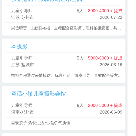
儿童引导师
5人
3000-4000 + 提成
江苏-苏州市
2026-07-22
岗位职责：1.默契搭档：全程配合摄影师，理解拍摄意图，共同完成每日约3组的拍摄任务。2.快乐引导：运用你的亲和力与技巧，引导和调动不同年龄段的宝宝（0-12岁）的情绪和状态，捕捉他们最自然、最动人的瞬间。3.贴心守护：耐心照顾拍摄中的宝宝，确保他们的安全与舒适，缓解陌生环境的紧张感，让拍摄过程轻松愉快！4.氛围营造：与家长进行良好的沟通，协助营造温馨、专业的拍摄氛围。5后勤小能手：协助整理、维护拍摄道具与场景，保持工作区域整洁有效。 经验加分：有儿童相关行业（如幼师、保育、亲子活动策划等）服务行业或销售经验者优先，但最重要的是有一颗爱孩子的（心欢迎应届毕业生或转行人士应聘） 我们将为你提供专业的成长培训：提供儿童心理、引导技巧、摄影基础知识等岗位及在岗培训。 清晰发展路径：清晰的职业晋升通道（如：资深引导师、店长助理等） 暖心的员工福利：（五险、带薪年假、节日福利、员工拍摄优惠、定期团建） 如果渴望一份充满笑声与成就感的工作，如果你愿意用你的热情和耐心，陪伴孩子们度过一段快乐的拍摄时光，我们非常期待你的加入！
本摄影
儿童引导师
5人
5000-6000 + 提成
江苏-盐城市
2026-06-16
拍摄全程通过表情模仿、玩具互动、游戏引导、音效配合等方式，调动儿童情绪，
童话小镇儿童摄影会馆
儿童引导师
6人
2000-3000 + 提成
河南-郑州市
2026-06-09
喜欢孩子 热爱生活 性格好 气质佳