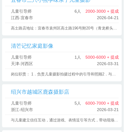
宜春市三只小熊孕味亲子儿童摄影
儿童引导师
6人
2000-3000 + 提成
江西-宜春市
2026-04-21
高士路店地址：宜春市袁州区高士路196号附20号（青龙桥头高士路位置）
清芒记忆家庭影像
儿童引导师
1人
5000-6000 + 提成
天津-河西区
2026-03-31
岗位职责： 1．负责儿童摄影拍摄过程中的引导和照顾2．与儿童及其家长建立良好的互动关系3．确保拍摄过程中的安全和卫生标准 任职要求： 1．具备与儿童沟通的能力和耐心 2．能够理解并满足儿童在摄影过程中的需求 3．具有良好的团队合作精神，能够与摄影团队紧密配合
绍兴市越城区鹿森摄影店
儿童引导师
5人
6000-7000 + 提成
浙江-绍兴市
2026-03-21
与儿童建立信任互动，通过游戏、表情逗引等方式，带动现场氛围，引导孩子自然展现情绪、动作，配合摄影师完成拍摄。 2. 负责儿童拍摄/活动全程安全，细心照看，规避潜在风险，保障孩子舒适安心。 3. 协助完成儿童服装挑选、搭配及更换，合理使用拍摄道具，做好道具、服装的整理与归位。 4. 与家长沟通需求，反馈孩子状态，提供贴心服务，提升客户体验。 5. 配合团队完成拍摄/活动筹备、收尾工作，维护场地秩序与整洁。