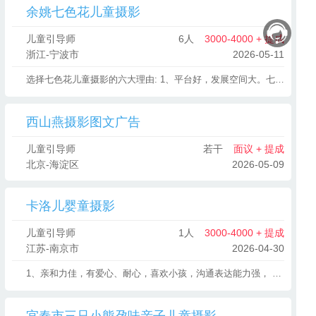
余姚七色花儿童摄影
儿童引导师
6人
3000-4000 + 提成
浙江-宁波市
2026-05-11
选择七色花儿童摄影的六大理由: 1、平台好，发展空间大。七色花儿童摄影，是余姚市儿童摄影第一品牌，老店---风格和思路绝对不老，资源广，福利多。在余姚和宁波都有分店。 2、工资高，月薪5000元一10000元。 3、福利多，每年外地旅游至少一次，每月团队活动，年终福利。 4、工资准时发，从不拖欠。 5、每年有多次带薪外出学习专业知识的机会， 6、有一伙爱拍照的团队，有一个陪我们一起疯一起玩一起成长的老板。 准备好你的作品和合作意向 赶紧微信联系974618673 包吃住，包路费
西山燕摄影图文广告
儿童引导师
若干
面议 + 提成
北京-海淀区
2026-05-09
卡洛儿婴童摄影
儿童引导师
1人
3000-4000 + 提成
江苏-南京市
2026-04-30
1、亲和力佳，有爱心、耐心，喜欢小孩，沟通表达能力强， 2、性格活泼开朗，能快速融入拍摄的场景中 3、摄影、幼教、护理、育婴专业或有幼儿相关工作经验者优先。